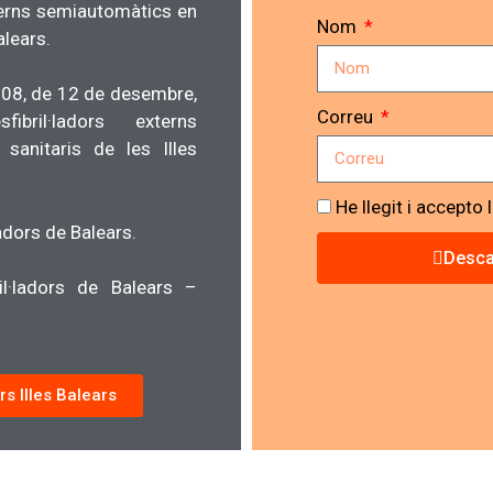
xterns semiautomàtics en
Nom
alears.
08, de 12 de desembre,
Correu
ril·ladors externs
sanitaris de les Illes
He llegit i accepto 
adors de Balears.
Desca
il·ladors de Balears –
rs Illes Balears