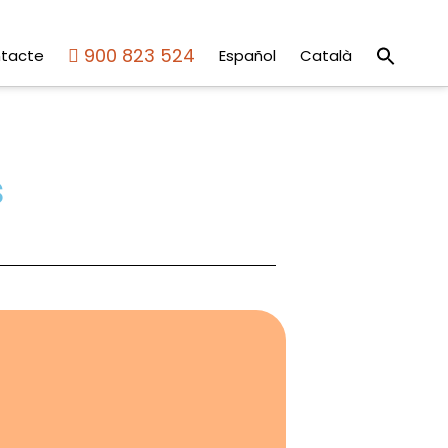
Sear
900 823 524
tacte
Español
Català
for:
Search But
s