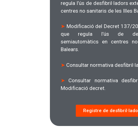
regula l’ús de desfibril·ladors e
centres no sanitaris de les Illes B
➤
Modificació del Decret 137/20
que regula l’ús de desfib
semiautomàtics en centres no 
Balears.
➤
Consultar normativa desfibril·l
➤
Consultar normativa desfibr
Modificació decret.
Registre de desfibril·lado