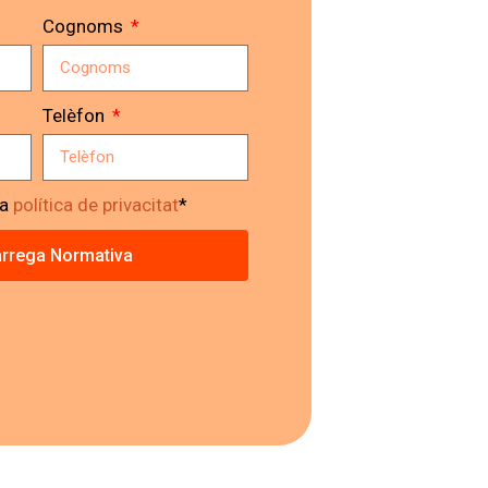
Cognoms
Telèfon
la
política de privacitat
*
rrega Normativa