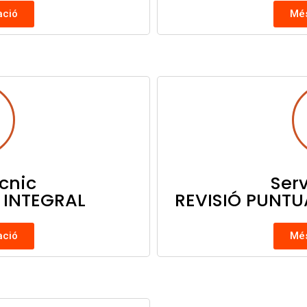
ació
Més
ècnic
Serv
 INTEGRAL
REVISIÓ PUNT
ació
Més