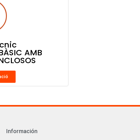
ècnic
BÀSIC AMB
INCLOSOS
ació
Información