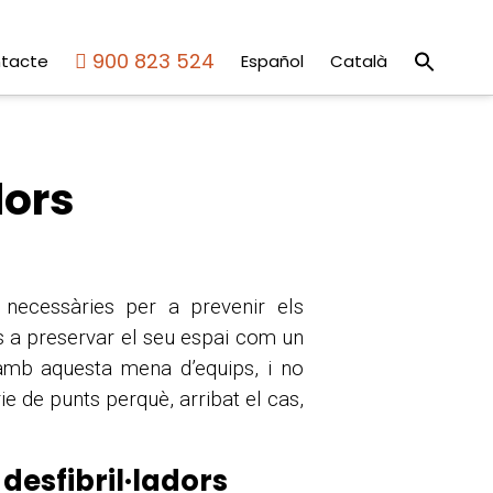
Sear
900 823 524
tacte
Español
Català
for:
Search But
dors
 necessàries per a prevenir els
los a preservar el seu espai com un
 amb aquesta mena d’equips, i no
ie de punts perquè, arribat el cas,
desfibril·ladors