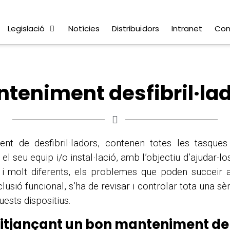
Legislació
Notícies
Distribuïdors
Intranet
Con
teniment desfibril·la
nt de desfibril·ladors, contenen totes les tasques
 el seu equip i/o instal·lació, amb l’objectiu d’ajudar-
, i molt diferents, els problemes que poden succeir
sió funcional, s’ha de revisar i controlar tota una sèr
uests dispositius.
mitjançant un bon manteniment de 