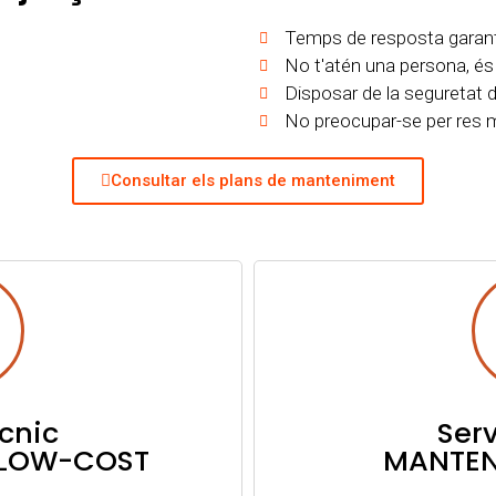
Temps de resposta garant
No t'atén una persona, és
Disposar de la seguretat 
No preocupar-se per res m
Consultar els plans de manteniment
ècnic
Serv
 LOW-COST
MANTEN