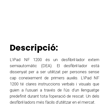
Descripció:
L’iPad NF 1200 és un desfibril·lador extern
semiautomàtic (DEA). El desfibril·lador està
dissenyat per a ser utilitzat per persones sense
cap coneixement de primers auxilis. L’iPad NF
1200 té clares instruccions verbals i visuals que
guien a l’usuari a través de l’ús d’un llenguatge
predefinit durant tota l’operació de rescat. Un dels
desfibril·ladors més fàcils d’utilitzar en el mercat.