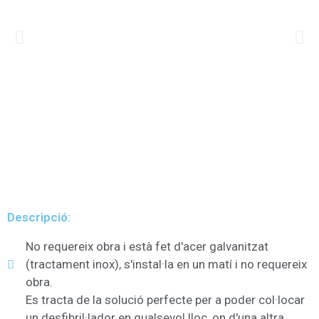
Descripció:
No requereix obra i està fet d'acer galvanitzat
(tractament inox), s'instal·la en un matí i no requereix
obra.
Es tracta de la solució perfecte per a poder col·locar
un desfibril·lador en qualsevol lloc, on d'una altra