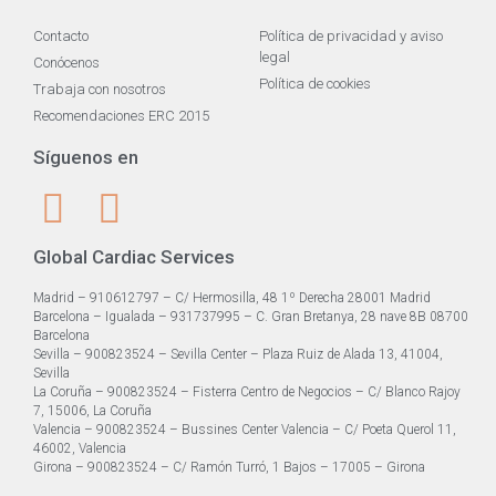
Contacto
Política de privacidad y aviso
legal
Conócenos
Política de cookies
Trabaja con nosotros
Recomendaciones ERC 2015
Síguenos en
Global Cardiac Services
Madrid – 910612797 – C/ Hermosilla, 48 1º Derecha 28001 Madrid
Barcelona – Igualada – 931737995 – C. Gran Bretanya, 28 nave 8B 08700
Barcelona
Sevilla – 900823524 – Sevilla Center – Plaza Ruiz de Alada 13, 41004,
Sevilla
La Coruña – 900823524 – Fisterra Centro de Negocios – C/ Blanco Rajoy
7, 15006, La Coruña
Valencia – 900823524 – Bussines Center Valencia – C/ Poeta Querol 11,
46002, Valencia
Girona – 900823524 – C/ Ramón Turró, 1 Bajos – 17005 – Girona