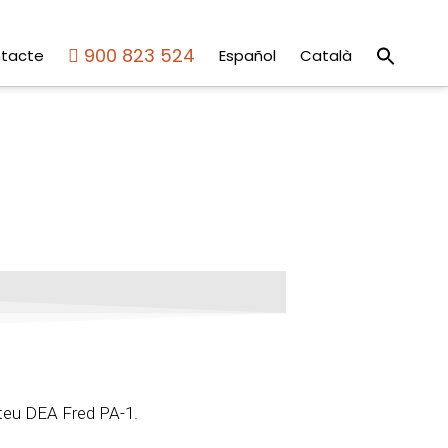
Sear
900 823 524
tacte
Español
Català
for:
Search But
l teu DEA Fred PA-1.