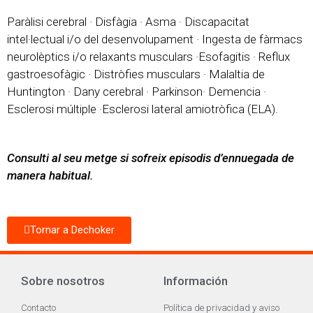
Paràlisi cerebral · Disfàgia · Asma · Discapacitat
intel·lectual i/o del desenvolupament · Ingesta de fàrmacs
neurolèptics i/o relaxants musculars ·Esofagitis · Reflux
gastroesofàgic · Distròfies musculars · Malaltia de
Huntington · Dany cerebral · Parkinson· Demencia ·
Esclerosi múltiple ·Esclerosi lateral amiotròfica (ELA).
Consulti al seu metge si sofreix episodis d’ennuegada de
manera habitual.
Tornar a Dechoker
Sobre nosotros
Información
Contacto
Política de privacidad y aviso