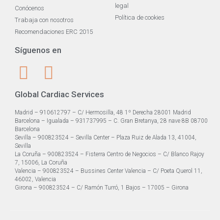
legal
Conócenos
Política de cookies
Trabaja con nosotros
Recomendaciones ERC 2015
Síguenos en
Global Cardiac Services
Madrid – 910612797 – C/ Hermosilla, 48 1º Derecha 28001 Madrid
Barcelona – Igualada – 931737995 – C. Gran Bretanya, 28 nave 8B 08700
Barcelona
Sevilla – 900823524 – Sevilla Center – Plaza Ruiz de Alada 13, 41004,
Sevilla
La Coruña – 900823524 – Fisterra Centro de Negocios – C/ Blanco Rajoy
7, 15006, La Coruña
Valencia – 900823524 – Bussines Center Valencia – C/ Poeta Querol 11,
46002, Valencia
Girona – 900823524 – C/ Ramón Turró, 1 Bajos – 17005 – Girona