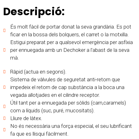
Descripció:
És molt fàcil de portar donat la seva grandària. Es pot
ficar en la bossa dels bolquers, el carret o la motxilla.
Estigui preparat per a qualsevol emergència per asfíxia
per ennuegada amb un Dechoker a l'abast de la seva
mà.
Ràpid (actua en segons).
Sistema de vàlvules de seguretat anti-retorn que
impedeix el retorn de cap substància a la boca una
vegada allotjades en el cilindre receptor.
Útil tant per a ennuegada per sòlids (carn,caramels)
com a líquids (suc, puré, mucositats).
Lliure de làtex.
No és necessària una força especial, el seu lubrificant
fa que es llisqui fàcilment.