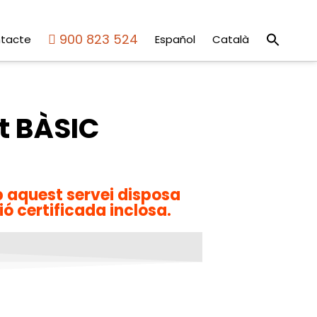
Sear
900 823 524
tacte
Español
Català
for:
Search But
t BÀSIC
b aquest servei disposa
ó certificada inclosa.