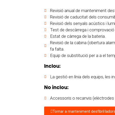
Revisió anual de manteniment desfib
Revisió de caducitat dels consumib
Revisió dels senyals acústics i lumí
Test de descàrrega i comprovació 
Estat de càrrega de la bateria.
Revisió de la cabina (obertura alarma
fa falta.
Equip de substitució per a a el tem
Inclou:
La gestió en línia dels equips, les i
No inclou:
Accessoris o recanvis (elèctrodes 
Tornar a manteniment desfibril·lador