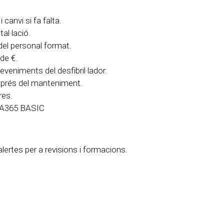
 canvi si fa falta.
tal·lació.
 del personal format.
de €.
veniments del desfibril·lador.
sprés del manteniment.
res.
DEA365 BASIC
 alertes per a revisions i formacions.