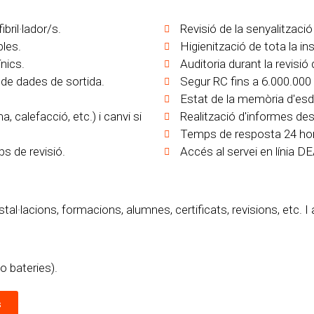
ril·lador/s.
Revisió de la senyalització i
les.
Higienització de tota la ins
nics.
Auditoria durant la revisió
de dades de sortida.
Segur RC fins a 6.000.000 
Estat de la memòria d'esde
, calefacció, etc.) i canvi si
Realització d'informes de
Temps de resposta 24 ho
ps de revisió.
Accés al servei en línia 
nstal·lacions, formacions, alumnes, certificats, revisions, etc. I
o bateries).
s