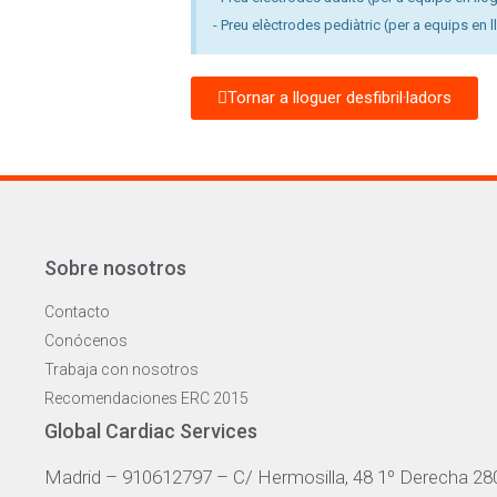
- Preu elèctrodes pediàtric (per a equips en l
Tornar a lloguer desfibril·ladors
Sobre nosotros
Contacto
Conócenos
Trabaja con nosotros
Recomendaciones ERC 2015
Global Cardiac Services
Madrid – 910612797 – C/ Hermosilla, 48 1º Derecha 28