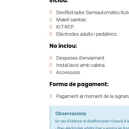
Inclou:
Desfibril·lador Semiautomàtic/Aut
Maletí sanitari.
KIT-RCP.
Elèctrodes adults i pediàtrics.
No inclou:
Despeses d'enviament.
Instal·lació amb cabina.
Accessoris.
Forma de pagament:
Pagament al moment de la signatura
Observacions
En cas d'utilitzar el desfibril·lador s'haurà d
- Preu elèctrodes adults (per a equips en llog