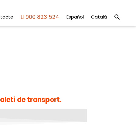
Sear
900 823 524
tacte
Español
Català
for:
Search But
maletí de transport.