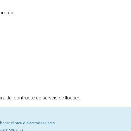
omàtic.
 del contracte de serveis de lloguer.
'abonar el preu d'elèctrodes usats.
uer): 50€ + iva