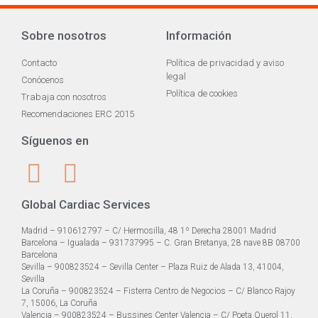
Sobre nosotros
Información
Contacto
Política de privacidad y aviso
legal
Conócenos
Política de cookies
Trabaja con nosotros
Recomendaciones ERC 2015
Síguenos en
Global Cardiac Services
Madrid – 910612797 – C/ Hermosilla, 48 1º Derecha 28001 Madrid
Barcelona – Igualada – 931737995 – C. Gran Bretanya, 28 nave 8B 08700
Barcelona
Sevilla – 900823524 – Sevilla Center – Plaza Ruiz de Alada 13, 41004,
Sevilla
La Coruña – 900823524 – Fisterra Centro de Negocios – C/ Blanco Rajoy
7, 15006, La Coruña
Valencia – 900823524 – Bussines Center Valencia – C/ Poeta Querol 11,