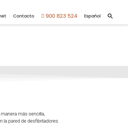
Busca
900 823 524
net
Contacto
Español
Botón de 
 manera más sencilla,
 la pared de desfibriladores.